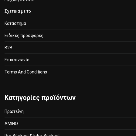
σελίδα
Σχετικά με το
του
προϊόν
Κατάστημα
Ειδικές προσφορές
B2B
Επικοινωνία
Terms And Conditions
Κατηγορίες προϊόντων
Πρωτεΐνη
ΑΜΙΝΟ
Pre-Workout & Intra-Workout