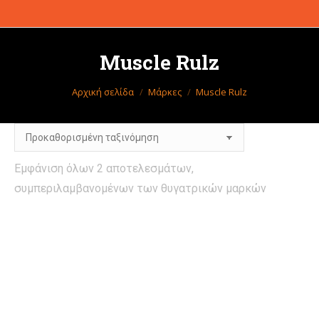
Muscle Rulz
Βρίσκεστε εδώ:
Αρχική σελίδα
Μάρκες
Muscle Rulz
Εμφάνιση όλων 2 αποτελεσμάτων,
συμπεριλαμβανομένων των θυγατρικών μαρκών
Εκτός αποθέματος
Εκτός αποθέματος