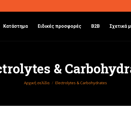
Κατάστημα
Ειδικές προσφορές
B2B
Σχετικά μ
ctrolytes & Carbohydr
Βρίσκεστε εδώ:
Αρχική σελίδα
Electrolytes & Carbohydrates