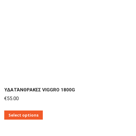
ΥΔΑΤΆΝΘΡΑΚΕΣ VIGGRO 1800G
€
55.00
Αυτό
Select options
το
προϊόν