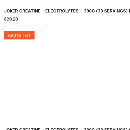
στη
JOKER CREATINE + ELECTROLYTES – 300G (30 SERVINGS
σελίδα
€
28.00
του
προϊόντος
Add to cart