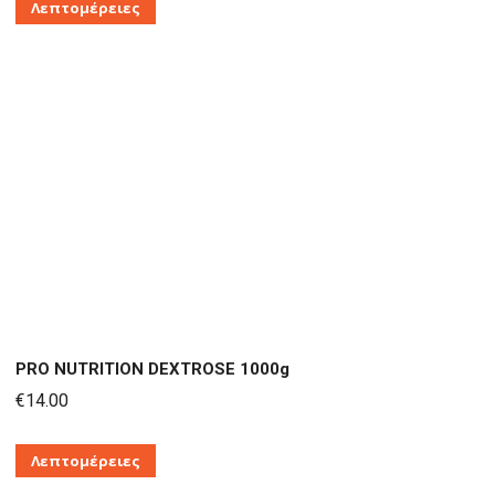
Αυτό
Λεπτομέρειες
το
προϊόν
έχει
πολλαπλές
παραλλαγές.
Οι
επιλογές
μπορούν
να
επιλεγούν
στη
PRO NUTRITION DEXTROSE 1000g
σελίδα
€
14.00
του
προϊόντος
Λεπτομέρειες