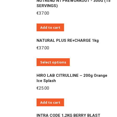
NUTREND N1 PREWORKOUT - 300G (15
SERVINGS)
€
37.00
Add to cart
NATURAL PLUS RE+CHARGE 1kg
€
37.00
Αυτό
Select options
το
HIRO LAB CITRULLINE – 200g Orange
προϊόν
Ice Splash
έχει
€
25.00
πολλαπλές
παραλλαγές.
Add to cart
Οι
επιλογές
INTRA CODE 1,2KG BERRY BLAST