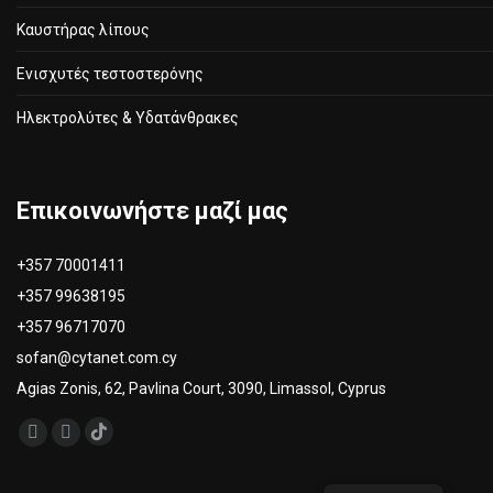
Καυστήρας λίπους
Ενισχυτές τεστοστερόνης
Ηλεκτρολύτες & Υδατάνθρακες
Επικοινωνήστε μαζί μας
+357 70001411
+357 99638195
+357 96717070
sofan@cytanet.com.cy
Agias Zonis, 62, Pavlina Court, 3090, Limassol, Cyprus
Βρείτε μας στο:
TikTok
Facebook
Instagram
σελίδα
σελίδα
σελίδα