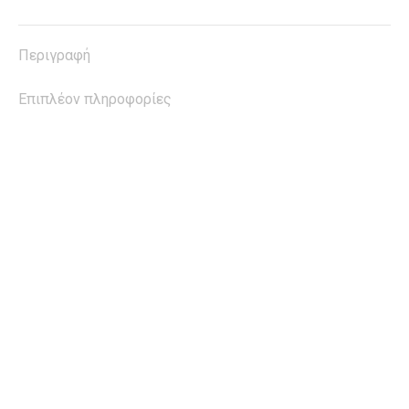
X
Facebook
Pinterest
LinkedIn
WhatsApp
Περιγραφή
Επιπλέον πληροφορίες