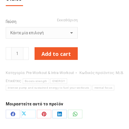
Εκκαθάριση
Γεύση
PER4M
Add to cart
PRE
WORKOUT
Κατηγορία:
Pre-Workout & Intra-Workout
Κωδικός προϊόντος:
Μ/Δ
STIM
Ετικέτες:
Boosts strength
ENERGY
570g
intense pump and sustained energy to fuel your workouts
mental focus
ποσότητα
Μοιραστείτε αυτό το προϊόν
Μοιραστείτε
Μοιραστείτε
Μοιραστείτε
Μοιραστείτε
Μοιραστείτε
στο
στο
στο
στο
στο