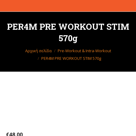
PER4M PRE WORKOUT STIM
570g
Βρίσκεστε εδώ:
Αρχική σελίδα
Pre-Workout & Intra-Workout
PER4M PRE WORKOUT STIM 570g
€
48.00