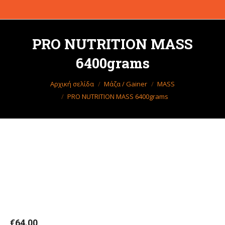
PRO NUTRITION MASS
6400grams
Βρίσκεστε εδώ:
Αρχική σελίδα
Μάζα / Gainer
MASS
PRO NUTRITION MASS 6400grams
€
64.00