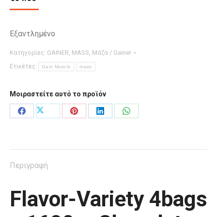
Εξαντλημένο
Κατηγορίες:
GAINER
,
MASS
,
Μάζα / Gainer
Ετικέτες:
Gain Muscle
mass
Μοιραστείτε αυτό το προϊόν
Μοιραστείτε
Μοιραστείτε
Μοιραστείτε
Μοιραστείτε
Μοιραστείτε
στο
στο
στο
στο
στο
X
Facebook
Pinterest
LinkedIn
WhatsApp
Περιγραφή
Flavor-Variety 4bags