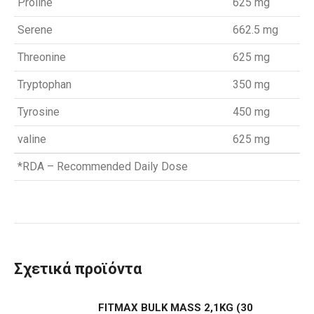
Proline
625 mg
Serene
662.5 mg
Threonine
625 mg
Tryptophan
350 mg
Tyrosine
450 mg
valine
625 mg
*RDA – Recommended Daily Dose
Σχετικά προϊόντα
FITMAX BULK MASS 2,1KG (30