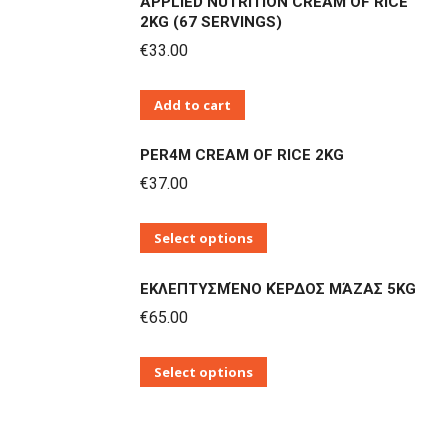
APPLIED NUTRITION CREAM OF RICE
προϊόν
2KG (67 SERVINGS)
έχει
€
33.00
πολλαπλές
παραλλαγές.
Add to cart
Οι
επιλογές
PER4M CREAM OF RICE 2KG
μπορούν
€
37.00
να
επιλεγούν
Αυτό
Select options
στη
το
σελίδα
ΕΚΛΕΠΤΥΣΜΈΝΟ ΚΈΡΔΟΣ ΜΆΖΑΣ 5KG
προϊόν
του
€
65.00
έχει
προϊόντος
πολλαπλές
Αυτό
Select options
παραλλαγές.
το
Οι
προϊόν
επιλογές