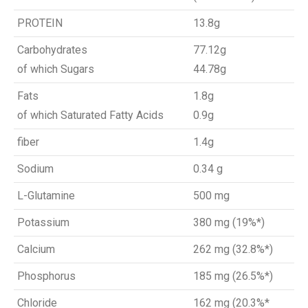
PROTEIN
13.8g
Carbohydrates
77.12g
of which Sugars
44.78g
Fats
1.8g
of which Saturated Fatty Acids
0.9g
fiber
1.4g
Sodium
0.34 g
L-Glutamine
500 mg
Potassium
380 mg (19%*)
Calcium
262 mg (32.8%*)
Phosphorus
185 mg (26.5%*)
Chloride
162 mg (20.3%*